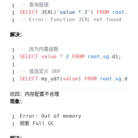
-- 查询报错
SELECT
 JEXL(
'value * 2'
) 
FROM
 root
.
sg
.
-- Error: Function JEXL not found
解决：
-- 改为内置函数
SELECT
 value
 *
 2
 FROM
 root
.
sg
.d1;
-- 或自定义 UDF
SELECT
 my_udf(
value
) 
FROM
 root
.
sg
.d1;
坑四：内存配置不合理
现象：
Error: Out of memory
频繁 Full GC