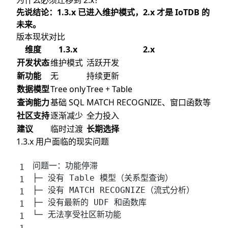
为什么必须迁移到 2.x？
版本现状对比
先说结论：1.3.x 已进入维护模式，2.x 才是 IoTDB 的
1.3.x 用户面临的现实问题
未来。
迁移评估：你的情况适合哪种方案？
版本现状对比
方案一：直接迁移（推荐 80% 用户）
维度
1.3.x
2.x
方案二：渐进迁移（保守选择）
开发状态
维护模式
活跃开发
新功能
无
持续更新
方案三：并行部署（特殊场景）
数据模型
Tree only
Tree + Table
迁移前评估清单
查询能力
基础 SQL
MATCH RECOGNIZE、窗口函数等
1. 数据模型兼容性检查
社区支持
逐渐减少
全力投入
2. 配置注意事项
建议
临时过渡
长期选择
3. 客户端兼容性
1.3.x 用户面临的现实问题
方案一：直接迁移实战（推荐）
迁移架构
问题一：功能停滞
步骤一：准备阶段（Week 1）
├─ 没有 Table 模型（关系型查询）
├─ 没有 MATCH RECOGNIZE（流式分析）
步骤二：数据迁移（Week 2）
├─ 没有最新的 UDF 和函数库
方式一：Cross-Cluster Sync（推荐）
└─ 无法享受社区新功能
方式二：TsFile 拷贝导入