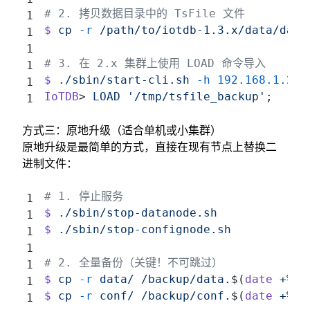
# 2. 拷贝数据目录中的 TsFile 文件
$
 cp
 -r
 /path/to/iotdb-1.3.x/data/data
# 3. 在 2.x 集群上使用 LOAD 命令导入
$
 ./sbin/start-cli.sh
 -h
 192.168.1.20
IoTDB
> 
LOAD
 '/tmp/tsfile_backup'
;
方式三：原地升级（适合单机或小集群）
原地升级是最简单的方式，直接在现有节点上替换二
进制文件：
# 1. 停止服务
$
 ./sbin/stop-datanode.sh
$
 ./sbin/stop-confignode.sh
# 2. 全量备份（关键！不可跳过）
$
 cp
 -r
 data/
 /backup/data.
$(
date
 +%Y%
$
 cp
 -r
 conf/
 /backup/conf.
$(
date
 +%Y%