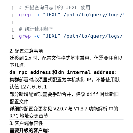
# 扫描查询日志中的 JEXL 使用
grep
 -i
 "JEXL"
 /path/to/query/logs/
*
.l
# 统计使用频率
grep
 -c
 "JEXL"
 /path/to/query/logs/
*
.l
2. 配置注意事项
迁移到 2.x 时，配置文件格式基本兼容，但需要注意以
下几点：
和
：
dn_rpc_address
dn_internal_address
集群部署时必须显式配置为本机实际 IP，不能使用默
认值
127.0.0.1
部分新增配置项需要手动合并，建议
对比新旧
diff
配置文件
详细的配置变更参见
V2.0.7 与 V1.3.7 功能解析
中的
RPC 地址变更章节
3. 客户端兼容性
需要升级的客户端：