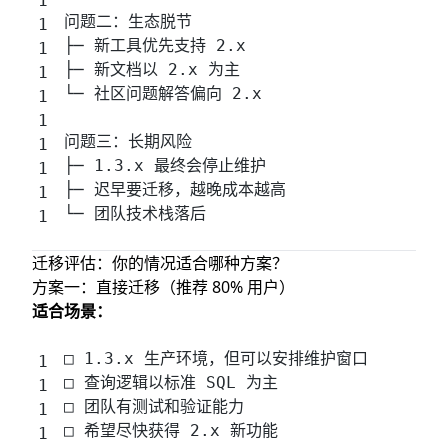
方式三：原地升级（适合单机或小集群）
问题二：生态脱节
步骤三：应用迁移（Week 2-3）
├─ 新工具优先支持 2.x
├─ 新文档以 2.x 为主
步骤四：验证与切换（Week 3-4）
└─ 社区问题解答偏向 2.x
方案二：渐进迁移（大规模集群）
架构
问题三：长期风险
步骤详解
├─ 1.3.x 最终会停止维护
常见坑与解决方案
├─ 迟早要迁移，越晚成本越高
坑一：RPC 地址配置错误
└─ 团队技术栈落后
坑二：客户端版本不兼容
迁移评估：你的情况适合哪种方案？
坑三：JEXL 函数报错
方案一：直接迁移（推荐 80% 用户）
坑四：内存配置不合理
适合场景：
迁移检查清单
迁移前
□ 1.3.x 生产环境，但可以安排维护窗口
□ 查询逻辑以标准 SQL 为主
迁移中
□ 团队有测试和验证能力
迁移后
□ 希望尽快获得 2.x 新功能
参考资料