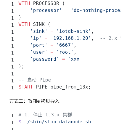
WITH
 PROCESSOR (
    'processor'
 =
 'do-nothing-processo
)
WITH
 SINK (
    'sink'
 =
 'iotdb-sink'
,
    'ip'
 =
 '192.168.1.20'
,  
-- 2.x 集群
    'port'
 =
 '6667'
,
    'user'
 =
 'root'
,
    'password'
 =
 'xxx'
);
-- 启动 Pipe
START
 PIPE pipe_from_13x;
方式二：TsFile 拷贝导入
# 1. 停止 1.3.x 集群
$
 ./sbin/stop-datanode.sh