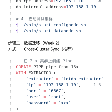
dn_rpc_address
=
192.168.1.10
      # 实际
dn_internal_address
=
192.168.1.10
# 4. 启动测试集群
$
 ./sbin/start-confignode.sh
$
 ./sbin/start-datanode.sh
步骤二：数据迁移（Week 2）
方式一：Cross-Cluster Sync（推荐）
-- 在 2.x 集群上创建 Pipe
CREATE
 PIPE pipe_from_13x
WITH
 EXTRACTOR (
    'extractor'
 =
 'iotdb-extractor'
,
    'ip'
 =
 '192.168.1.10'
,  
-- 1.3.x 
    'port'
 =
 '6667'
,
    'user'
 =
 'root'
,
    'password'
 =
 'xxx'
)