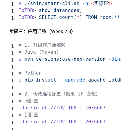
$
 ./sbin/start-cli.sh
 -h
 <
实际I
P
>
IoTDB
> 
show
 datanodes
;
IoTDB
> 
SELECT
 count
(
*
) 
FROM
 root.
**
;
步骤三：应用迁移（Week 2-3）
# 1. 升级客户端依赖
# Java (Maven)
$
 mvn
 versions:use-dep-version
 -Dinclu
# Python
$
 pip
 install
 --upgrade
 apache-iotdb==
# 2. 修改连接配置（如果 IP 变化）
# 旧配置
jdbc:iotdb://192.168.1.10:6667
# 新配置
jdbc:iotdb://192.168.1.20:6667