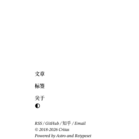
文章
标签
关于
RSS
/
GitHub
/
知乎
/
Email
© 2018-2026 Critas
Powered by
Astro
and
Retypeset