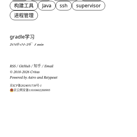
构建工具
Java
ssh
supervisor
进程管理
gradle学习
2018-01-26
1 min
RSS
/
GitHub
/
知乎
/
Email
© 2018-2026 Critas
Powered by
Astro
and
Retypeset
京ICP备2024051738号-1
京公网安备11010602200995